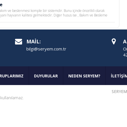
e
bakım ve beslenmesi komple bir sistemdir. Bunu içinde öncelikli olarak
 yani hayvanın kalitesi gelmektedir. Diğer husus ise , Bakım ve Besleme
MAİL:
A
bilgi@seryem.com.tr
Or
4
RUPLARIMIZ
DUYURULAR
NEDEN SERYEM?
İLETİŞİ
SERYEM 
 kullanılamaz.