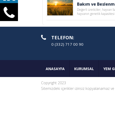
Bakım ve Beslenm
Değerli üreticiler, hayvan 
hayvanın genetik kapasitesi
TELEFON:
0 (332) 717 00 90
ANASAYFA
KURUMSAL
YEM G
Copyright 2023
Sitemizdeki içerikler izinsiz kopyalanamaz ve