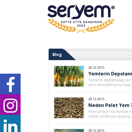
Blog
28.12.2015
Yemlerin Depolan
Yemlerin depolanacağı yer s
yerin dezenfeksiyonu kolay 
28.12.2015
Neden Pelet Yem 
Pelet presleri toz halinde k
rulolar yardımıyla sıkıştırı
28.12.2015