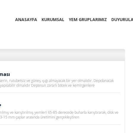
ANASAYFA
KURUMSAL
YEM GRUPLARIMIZ
DUYURUL
BİLGİ BANKASI
ması
erin, rutubetsiz ve güneş ışığı almayacak bir yer olmalıdır. Depolanacak
yapılabilir olmalıdır Deponun zararlı böcek ve kemirgenlere
?
ırılmış ve karıştırılmış yemleri 65-85 derecede buharla karıştırarak, disk ve
p, 3-15 mm çaplar arasında üretimini gerçekleştiren