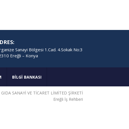
DRES:
ganize Sanayi Bölgesi 1.Cad. 4.Sokak No:3
2310 Ereğli – Konya
M
BİLGİ BANKASI
GIDA SANAYİ VE TİCARET LİMİTED ŞİRKETİ
Ereğli İş Rehberi