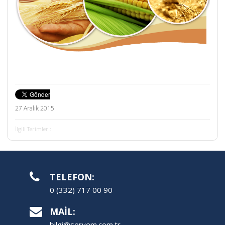
27 Aralık 2015
İlgili Terimler :
TELEFON:
0 (332) 717 00 90
MAİL:
bilgi@seryem.com.tr